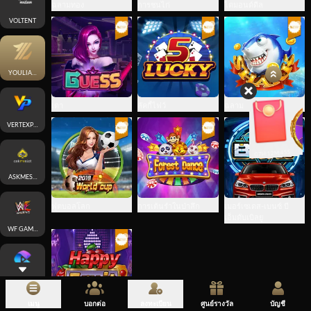
ฉลามทอง
การชนไก่
ไดมอนด์ดีล
VOLTENT
YOULIANGAMING
เดา
ลัคกี้ไฟว์
ฉลาม
VERTEXPLAY
07H:12M:45S
ASKMESLOT
ฟุตบอลโลก
การเต้นรำในป่าลึก
เมอร์เซเดส-เบนซ์ บี
เอ็มดับเบิลยู
WF GAMING
CLOTPLAY
เมนู
บอกต่อ
ลงทะเบียน
ศูนย์รางวัล
บัญชี