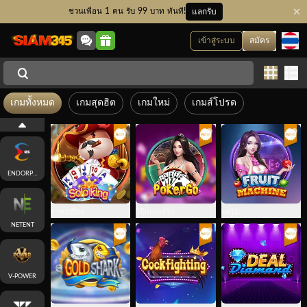
ชวนเพื่อน 1 คน รับ 99 บาท ทันที!
แลกรับ
SMARTSOFT
เข้าสู่ระบบ
สมัคร
CROWDPLAY
เกมทั้งหมด
เกมสุดฮิต
เกมใหม่
เกมส์โปรด
SIMPLEPLAY
ENDORPHINA
ราชาเดี่ยว
โป๊กเกอร์โก
ผลไม้
NETENT
V-POWER