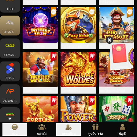
การสำรวจเพนกวิน
เด็กโชคดี
บาร์โจรสลัด
LGD
PEGASUS-SLOT
การแสดงลึกลับ
การโจรกรรมฟ็อกซี่
สมบัติโจรสลัด
CQ9GAMING
11H:46M:06S
SPLUS
น้ำตกแห่งความมั่งคั่ง
FlameWolves
ช็อคโกแลตเบิร์สต์
ADVANTPLAY
AFRICAN BUFFALO
เมนู
บอกต่อ
ลงทะเบียน
ศูนย์รางวัล
บัญชี
Fortune Bull
Power Of Thor
Mahjong Infinity